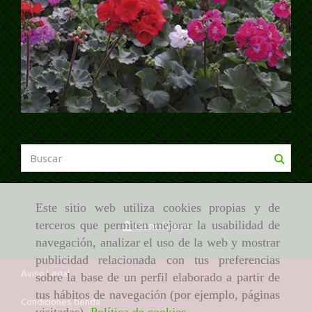
Este sitio web utiliza cookies propias y de
terceros que permiten mejorar la usabilidad de
Identifícate
navegación, analizar el uso de la web y mostrar
publicidad relacionada con tus preferencias
Aviso Legal
sobre la base de un perfil elaborado a partir de
tus hábitos de navegación (por ejemplo, páginas
Condiciones tienda